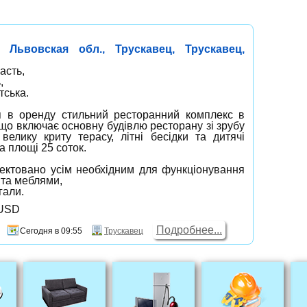
 Львовская обл., Трускавец, Трускавец,
асть,
,
тська.
я в оренду стильний ресторанний комплекс в
 що включає основну будівлю ресторану зі зрубу
 велику криту терасу, літні бесідки та дитячі
 площі 25 соток.
ектовано усім необхідним для функціонування
та меблями,
гали.
 USD
Подробнее...
Сегодня в 09:55
Трускавец