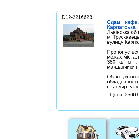
ID12-2216623
Сдам кафе,
Карпатська
Львівська обл
м. Трускавець
вулиця Карпа
Пропонуєтьс
межах міста,
380 кв. м. ,
майданчики на
Обєкт укомпл
обладнанням 
є тандир, ман
Цена: 2500