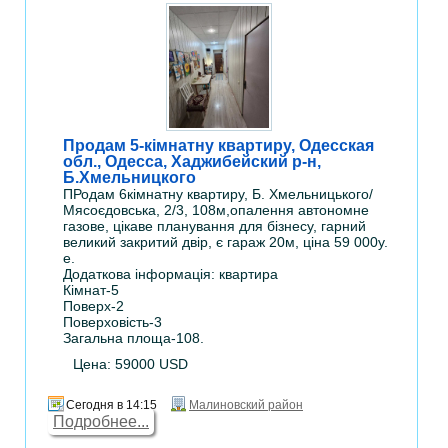
Продам 5-кімнатну квартиру, Одесская
обл., Одесса, Хаджибейский р-н,
Б.Хмельницкого
ПРодам 6кімнатну квартиру, Б. Хмельницького/
Мясоєдовська, 2/3, 108м,опалення автономне
газове, цікаве планування для бізнесу, гарний
великий закритий двір, є гараж 20м, ціна 59 000у.
е.
Додаткова інформація: квартира
Кімнат-5
Поверх-2
Поверховість-3
Загальна площа-108.
Цена: 59000 USD
Сегодня в 14:15
Малиновский район
Подробнее...