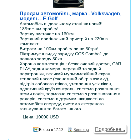
Продам автомобіль, марка - Volkswagen,
модель - E-Golf
Автомобіль в ідеальному стані як новий!
185тис. км пробігу!
Заряду вистачає на 160км
Зарядний оригінальний пристрій на 220в в
комплекті
Витрати на 100км пробігу лише 50грн!
Підтримує швидку зарядку CCS Combo1 до
повного заряду 30хв.
Хороша комплектація : безключовий доступ, CAR
PLAY, задня камера, передній та задній
парктроніки, великий мультимедійний екран,
тепловий насос (економний обігрів взимку),
підігрів лобового стікла, утеплення усіх вікон,
адаптивний круїз контроль, система розпізнання
втоми водія, тормозна система з розпізнаванням
радарів, система підтримки швидкості до
автомобіля спереду, система екстреного
гальмування та багато іншого.
Цена: 10000 USD
Подробнее...
Вчера в 17:12
Винница