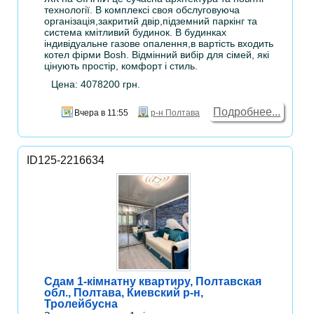
технології. В комплексі своя обслуговуюча
організація,закритий двір,підземний паркінг та
система кмітливий будинок. В будинках
індивідуальне газове опалення,в вартість входить
котел фірми Bosh. Відмінний вибір для сімей, які
цінують простір, комфорт і стиль.
Цена: 4078200 грн.
Подробнее...
Вчера в 11:55
р-н Полтава
ID125-2216634
Сдам 1-кімнатну квартиру, Полтавская
обл., Полтава, Киевский р-н,
Тролейбусна