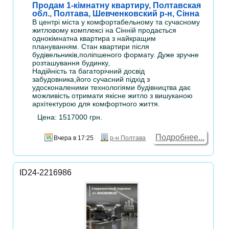
Продам 1-кімнатну квартиру, Полтавская
обл., Полтава, Шевченковский р-н, Сінна
В центрі міста у комфортабельному та сучасному
житловому комплексі на Сінній продається
однокімнатна квартира з найкращим
плануванням. Стан квартири після
будівельників,поліпшеного формату. Дуже зручне
розташування будинку,
Надійність та багаторічний досвід
забудовника,його сучасний підхід з
удосконаленими технологіями будівництва дає
можливість отримати якісне житло з вишуканою
архітектурою для комфортного життя.
Цена: 1517000 грн.
Подробнее...
Вчера в 17:25
р-н Полтава
ID24-2216986