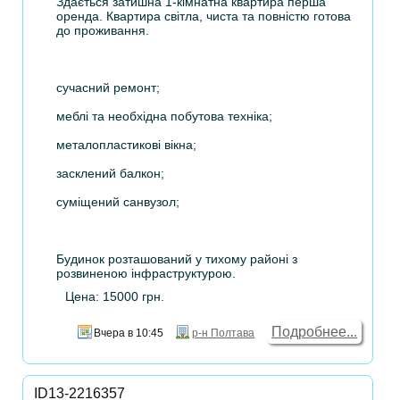
Здається затишна 1-кімнатна квартира перша
оренда. Квартира світла, чиста та повністю готова
до проживання.
сучасний ремонт;
меблі та необхідна побутова техніка;
металопластикові вікна;
засклений балкон;
суміщений санвузол;
Будинок розташований у тихому районі з
розвиненою інфраструктурою.
Цена: 15000 грн.
Подробнее...
Вчера в 10:45
р-н Полтава
ID13-2216357