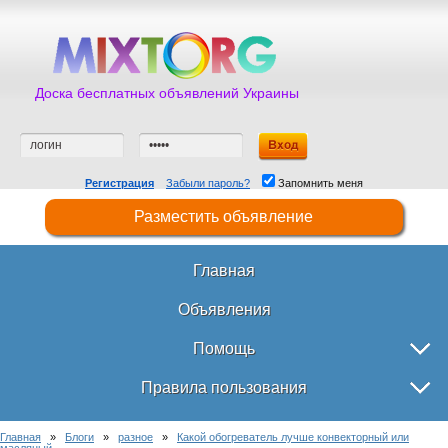
Доска бесплатных объявлений Украины
Регистрация
Забыли пароль?
Запомнить меня
Разместить объявление
Главная
Объявления
Помощь
Правила пользования
Главная
»
Блоги
»
разное
»
Какой обогреватель лучше конвекторный или