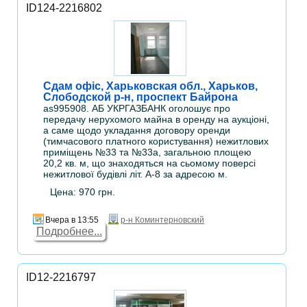
ID124-2216802
Сдам офіс, Харьковская обл., Харьков,
Слободской р-н, проспект Байрона
as995908. АБ УКРГАЗБАНК оголошує про
передачу нерухомого майна в оренду на аукціоні,
а саме щодо укладання договору оренди
(тимчасового платного користування) нежитлових
приміщень №33 та №33а, загальною площею
20,2 кв. м, що знаходяться на сьомому поверсі
нежитлової будівлі літ. А-8 за адресою м.
Цена: 970 грн.
Вчера в 13:55
р-н Коминтерновский
Подробнее...
ID12-2216797