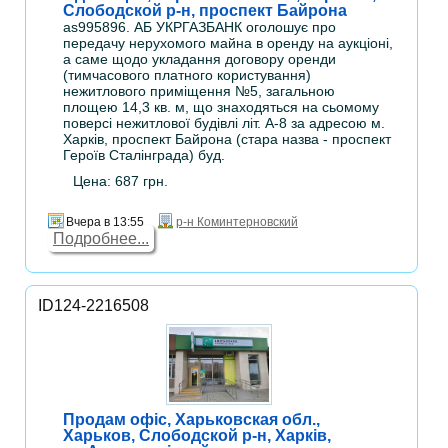
Слободской р-н, проспект Байрона
as995896. АБ УКРГАЗБАНК оголошує про
передачу нерухомого майна в оренду на аукціоні,
а саме щодо укладання договору оренди
(тимчасового платного користування)
нежитлового приміщення №5, загальною
площею 14,3 кв. м, що знаходяться на сьомому
поверсі нежитлової будівлі літ. А-8 за адресою м.
Харків, проспект Байрона (стара назва - проспект
Героїв Сталінграда) буд.
Цена: 687 грн.
Вчера в 13:55
р-н Коминтерновский
Подробнее...
ID124-2216508
Продам офіс, Харьковская обл.,
Харьков, Слободской р-н, Харків,