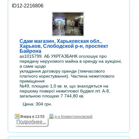
ID12-2216806
Сдам магазин, Харьковская обл.,
Харьков, Слободской р-н, проспект
Байрона
as1015799. АБ УКРГАЗБАНК оголошує про
передачу нерухомого майна в оренду на аукціоні,
а саме щодо
укладання договору оренди (тимчасового
платного користування). Частина нежитлового
приміщення
№49, площею 1,0 кв. м, що знаходяться на
першому поверсі нежитлової будівлі літ. А-8,
загальною площею 7 744,80 кв.
Цена: 304 грн.
Вчера в 13:55
р-н Коминтерновский
Подробнее...