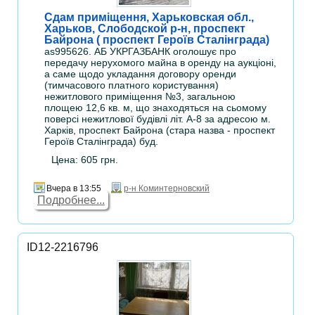
Сдам приміщення, Харьковская обл.,
Харьков, Слободской р-н, проспект
Байрона ( проспект Героїв Сталінграда)
as995626. АБ УКРГАЗБАНК оголошує про
передачу нерухомого майна в оренду на аукціоні,
а саме щодо укладання договору оренди
(тимчасового платного користування)
нежитлового приміщення №3, загальною
площею 12,6 кв. м, що знаходяться на сьомому
поверсі нежитлової будівлі літ. А-8 за адресою м.
Харків, проспект Байрона (стара назва - проспект
Героїв Сталінграда) буд.
Цена: 605 грн.
Вчера в 13:55
р-н Коминтерновский
Подробнее...
ID12-2216796