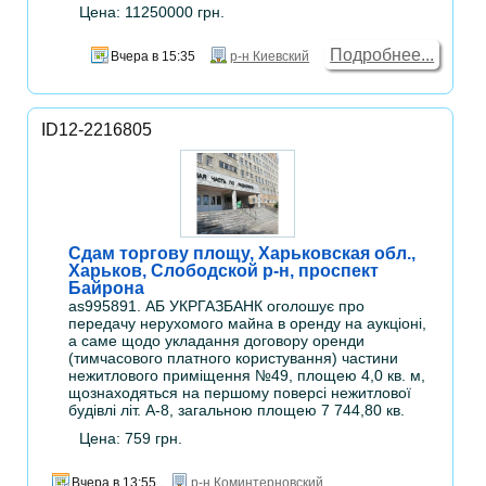
Цена: 11250000 грн.
Подробнее...
Вчера в 15:35
р-н Киевский
ID12-2216805
Сдам торгову площу, Харьковская обл.,
Харьков, Слободской р-н, проспект
Байрона
as995891. АБ УКРГАЗБАНК оголошує про
передачу нерухомого майна в оренду на аукціоні,
а саме щодо укладання договору оренди
(тимчасового платного користування) частини
нежитлового приміщення №49, площею 4,0 кв. м,
щознаходяться на першому поверсі нежитлової
будівлі літ. А-8, загальною площею 7 744,80 кв.
Цена: 759 грн.
Вчера в 13:55
р-н Коминтерновский