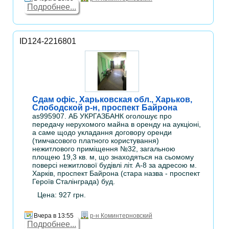
Подробнее...
ID124-2216801
Сдам офіс, Харьковская обл., Харьков,
Слободской р-н, проспект Байрона
as995907. АБ УКРГАЗБАНК оголошує про
передачу нерухомого майна в оренду на аукціоні,
а саме щодо укладання договору оренди
(тимчасового платного користування)
нежитлового приміщення №32, загальною
площею 19,3 кв. м, що знаходяться на сьомому
поверсі нежитлової будівлі літ. А-8 за адресою м.
Харків, проспект Байрона (стара назва - проспект
Героїв Сталінграда) буд.
Цена: 927 грн.
Вчера в 13:55
р-н Коминтерновский
Подробнее...