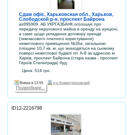
Сдам офіс, Харьковская обл., Харьков,
Слободской р-н, проспект Байрона
as995909. АБ УКРГАЗБАНК оголошує про
передачу нерухомого майна в оренду на аукціоні,
а саме щодо укладання договору оренди
(тимчасового платного користування)
нежитлового приміщення №35а, загальною
площею 10,7 кв. м, що знаходяться на сьомому
поверсі нежитлової будівлі літ. А-8 за адресою м.
Харків, проспект Байрона (стара назва - проспект
Героїв Сталінграда) буд.
Цена: 514 грн.
Вчера в 13:55
р-н Коминтерновский
Подробнее...
ID12-2216798