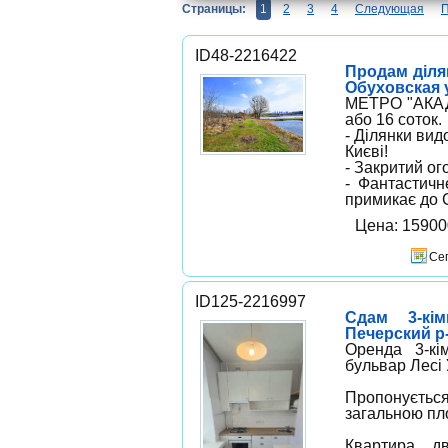
Страницы:
1
2
3
4
Следующая
ID48-2216422
Продам ділян
Обуховская 
МЕТРО "АКАДЕ
або 16 соток.
- Ділянки вид
Києві!
- Закритий о
- Фантастичн
примикає до 
Цена: 1590
Сег
ID125-2216997
Сдам 3-кім
Печерский р-
Оренда 3-кі
бульвар Лесі 
Пропонуєть
загальною пло
Квартира дв