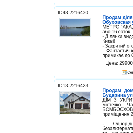
ID48-2216430
Продам ділян
Обуховская 
МЕТРО "АКАДЕ
або 16 соток.
- Ділянки вид
Києві!
- Закритий о
- Фантастичн
примикає до 
Цена: 2990
Сег
ID13-2216423
Продам дом,
Бударина ул
ДІМ З УКРИ
містечко Ч
БОМБОСХОВИ
приміщення 2,
- Однорід
безальтернат