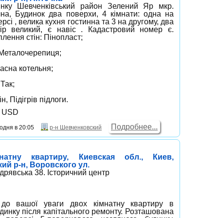
нку Шевченківський район Зелений Яр мкр.
на, Будинок два поверхи, 4 кімнати: одна на
сі , велика кухня гостинна та 3 на другому, два
ір великий, є навіс . Кадастровий номер є.
лення стін: Пінопласт;
 Металочерепиця;
асна котельня;
Так;
н, Підігрів підлоги.
0 USD
Подробнее...
одня в 20:05
р-н Шевченковский
натну квартиру, Киевская обл., Киев,
ий р-н, Воровского ул.
дрявська 38. Історичний центр
до вашої уваги двох кімнатну квартиру в
динку після капітального ремонту. Розташована