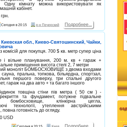
. Одну кімнату можна використовувати як
машній кабінет.
грн.
Подробнее...
Сегодня в 20:15
р-н Печерский
 Киевская обл., Киево-Святошинский, Чайки,
овича
комісій для покупця. 700 $ кв. метр супер ціна
!
е і вільне планування, 200 м. кв + гараж +
альне приміщення висота стелі 2, 7 метри
іший моноліт БОМБОСХОВИЩЕ з двома входами
 сауна, пральна, топкова, більярдна, спортзал,
альня першого поверху, три спальні другого
нет, гараж на два авто + та багато іншого
удинок товщіна стіни пів метра ( 50 см ) -
ерекриття та фундамент, потужне підвальне
я, бомбосховище, клінкірна цегла,
гаючі технології, утеплення австрійськими
озд
 повна готовність до огляду.
00 USD
Подробнее...
Сегодня в 20:15
Киев