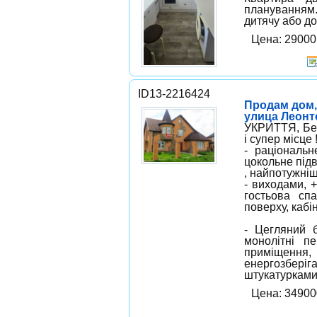
плануванням
дитячу або до
Цена: 29000 
ID13-2216424
Продам дом,
улица Леонт
УКРИТТЯ, Без 
і супер місце 
- раціональн
цокольне підв
, найпотужн
- виходами, +
гостьова сп
поверху, кабі
- Цегляний б
монолітні п
приміщенн
енергозбері
штукатурками,
Цена: 3490