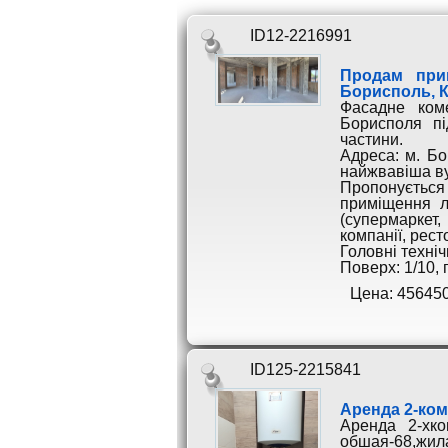
ID12-2216991
Продам прим
Борисполь, 
Фасадне ком
Борисполя пі
частини.
Адреса: м. Бо
найжвавіша ву
Пропонується
приміщення л
(супермарке
компанії, рес
Головні техніч
Поверх: 1/10,
Цена: 45645
ID125-2215841
Аренда 2-ком
Аренда 2-хко
обшая-68,жила