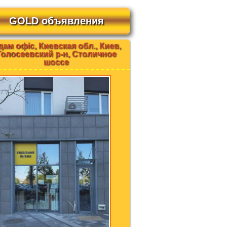
GOLD объявления
ам офіс, Киевская обл., Киев,
Голосеевский р-н, Столичное
шоссе