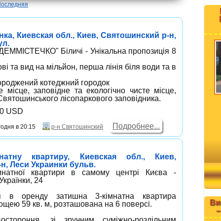
Последняя
ка, Киевская обл., Киев, Святошинский р-н,
ул.
ММІСТЕЧКО" Біличі - Унікальна пропозиція 8
ові та вид на мільйон, перша лінія біля води та в
городжений котеджний городок
е місце, заповідне та екологічно чисте місце,
Святошинського лісопаркового заповідника.
00 USD
Подробнее...
одня в 20:15
р-н Святошинский
натну квартиру, Киевская обл., Киев,
н, Леси Украинки бульв.
мнатної квартири в самому центрі Києва -
Українки, 24
ся в оренду затишна 3-кімнатна квартира
Ви
щею 59 кв. м, розташована на 6 поверсі.
–
остороння, зі зручним суміжно-роздільним