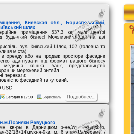
іщення, Киевская обл., Бориспольский,
Сд
Київський шлях
ерційне приміщення 537,3 кв. м в центрі
д будь-який бізнес! Можливий поділ на дві
риспіль, вул. Київський Шлях, 102 (головна та
лиця міста)
 в оренду або на продаж просторе фасадне
егко адаптувати під формат вашого бізнесу
т, медична клініка, банк, представництво
торан чи мережевий ритейл
ні переваги:
 повністю фасадний та кутовий.
0 USD
Подробнее...
Сегодня в 17:00
Борисполь
н.м.Позняки Ревуцкого
мн. кв-ры в Дарницком р-не,Ул. Ревуцкого,
я-32(18+14),кухня-9кв. м, 6 этаж/15 керамз. /