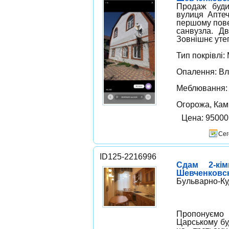
Продаж буди
вулиця Аптеч
першому повер
санвузла. Дв
Зовнішнє утеп
Тип покрівлі:
Опалення: Вл
Меблювання: 
Огорожа, Камі
Цена: 9500
Сег
ID125-2216996
Сдам 2-кім
Шевченковск
Бульварно-Ку
Пропонуємо 
Царському бу