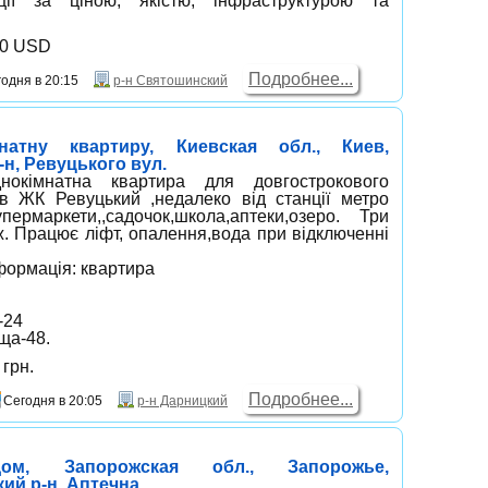
ції за ціною, якістю, інфраструктурою та
00 USD
Подробнее...
одня в 20:15
р-н Святошинский
натну квартиру, Киевская обл., Киев,
н, Ревуцького вул.
нокімнатна квартира для довгострокового
в ЖК Ревуцький ,недалеко від станції метро
упермаркети,,садочок,школа,аптеки,озеро. Три
ж. Працює ліфт, опалення,вода при відключенні
формація: квартира
-24
ща-48.
грн.
Подробнее...
Сегодня в 20:05
р-н Дарницкий
ом, Запорожская обл., Запорожье,
ий р-н, Аптечна