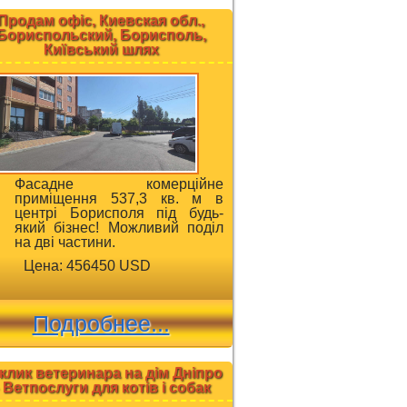
Продам офіс, Киевская обл.,
Бориспольский, Борисполь,
Київський шлях
Фасадне комерційне
приміщення 537,3 кв. м в
центрі Борисполя під будь-
який бізнес! Можливий поділ
на дві частини.
Цена: 456450 USD
Подробнее...
клик ветеринара на дім Дніпро
 Ветпослуги для котів і собак