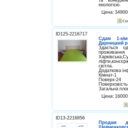
та конкурен
екологією.
Цена: 3490
Сег
ID125-2216717
Сдам 1-кім
Дарницкий р-
Здається од
проживання 
Харківська,С
ліфти,консєр
світла.
Додаткова ін
Кімнат-1
Поверх-24
Поверховість
Загальна пло
Цена: 16000 
ID13-2216856
Продам д
Шевченковск