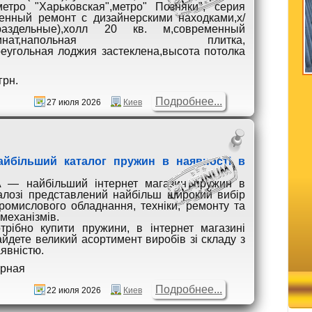
метро "Харьковская",метро" Позняки", серия
нный ремонт с дизайнерскими находками,х/
аздельные),холл 20 кв. м,современный
р,ламинат,напольная плитка,
реугольная лоджия застеклена,высота потолка
грн.
Подробнее...
27 июля 2026
Киев
 найбільший каталог пружин в наявності в
 — найбільший інтернет магазин пружин в
талозі представлений найбільш широкий вибір
ромислового обладнання, техніки, ремонту та
 механізмів.
рібно купити пружини, в інтернет магазині
йдете великий асортимент виробів зі складу з
явністю.
орная
Подробнее...
22 июля 2026
Киев