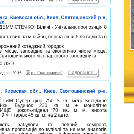
ка, Киевская обл., Киев, Святошинский р-н,
ул.
ММІСТЕЧКО" Біличі - Унікальна пропозиція 8
ові та вид на мільйон, перша лінія біля води та в
горожений котеджний городок
е місце, заповідне та екологічно чисте місце,
Святошинського лісопаркового заповідника.
00 USD
Подробнее...
одня в 20:15
р-н Святошинский
 Киевская обл., Киев, Святошинский р-н,
.
ТТЯМ Супер ціна 750 $ кв. метр Котеджне
айки. Будинок 230 кв. м + монолітне
ЩЕ цоколь-підвал 70 кв. м м, висота
9 м + гараж 45 кв. м. на 2 авто.
ність забудови та повний комфорт,
ивна пропозиція до купівлі та не має аналогів