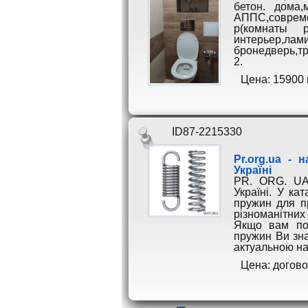
бетон. дома,
АППС,совреме
р(комнаты р
интерье
бронедверь,т
2.
Цена: 15900 
ID87-2215330
Pr.org.ua -
Україні
PR. ORG. UA
Україні. У ка
пружин для п
різноманітних
Якщо вам пот
пружин Ви зна
актуальною на
Цена: догов