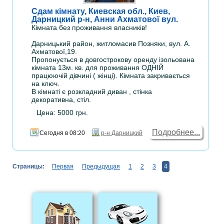
Сдам кімнату, Киевская обл., Киев,
Дарницкий р-н, Анни Ахматової вул.
Кімната без проживання власників!
Дарницький район, житломасив Позняки, вул. А.
Ахматової,19.
Пропонується в довгострокову оренду ізольована
кімната 13м. кв. для проживання ОДНІЙ
працюючій дівчині ( жінці). Кімната закривається
на ключ.
В кімнаті є розкладний диван , стінка
декоративна, стіл.
Цена: 5000 грн.
Подробнее...
Сегодня в 08:20
р-н Дарницкий
Страницы:
Первая
Предыдущая
1
2
3
4