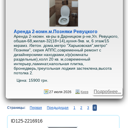
Аренда 2-комн.м.Позняки Ревуцкого
Аренда 2-хкомн. кв-ры в Дарницком р-не,Ул. Ревуцкого,
обшая-68,жилая-32(18+14),кухня-9кв. м, 6 этаж/15
керамз. /бетон. дома,метро "Харьковская",метро"
Позняки", серия АППС,современный ремонт с
дизайнерскими находками,х/р(комнаты
раздельные),холл 20 кв. м,современный
интерьер,ламинат,напольная плитка,
бронедверь,треугольная лоджия застеклена,высота
потолка 2.
Цена: 15900 грн.
Подробнее...
27 июля 2026
Киев
Страницы:
Первая
Предыдущая
1
2
3
4
ID125-2216916