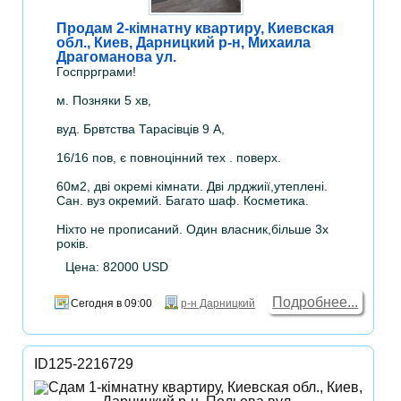
Продам 2-кімнатну квартиру, Киевская
обл., Киев, Дарницкий р-н, Михаила
Драгоманова ул.
Госпррграми!
м. Позняки 5 хв,
вуд. Брвтства Тарасівців 9 А,
16/16 пов, є повноцінний тех . поверх.
60м2, дві окремі кімнати. Дві лрджиії,утеплені.
Сан. вуз окремий. Багато шаф. Косметика.
Ніхто не прописаний. Один власник,більше 3х
років.
Цена: 82000 USD
Подробнее...
Сегодня в 09:00
р-н Дарницкий
ID125-2216729