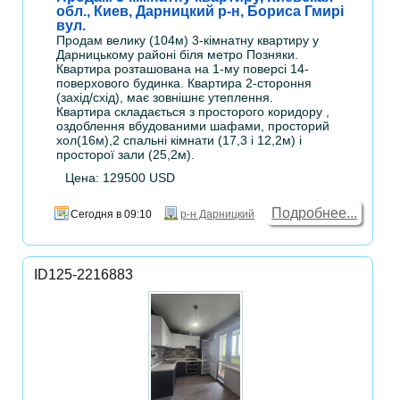
обл., Киев, Дарницкий р-н, Бориса Гмирі
вул.
Продам велику (104м) 3-кімнатну квартиру у
Дарницькому районі біля метро Позняки.
Квартира розташована на 1-му поверсі 14-
поверхового будинка. Квартира 2-стороння
(захід/схід), має зовнішнє утеплення.
Квартира складається з просторого коридору ,
оздоблення вбудованими шафами, просторий
хол(16м),2 спальні кімнати (17,3 і 12,2м) і
просторої зали (25,2м).
Цена: 129500 USD
Подробнее...
Сегодня в 09:10
р-н Дарницкий
ID125-2216883