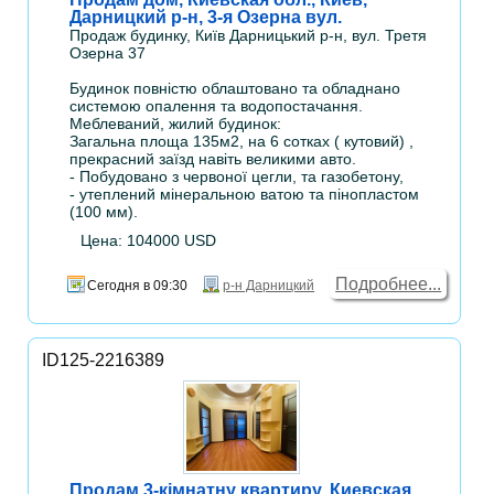
Дарницкий р-н, 3-я Озерна вул.
Продаж будинку, Київ Дарницький р-н, вул. Третя
Озерна 37
Будинок повністю облаштовано та обладнано
системою опалення та водопостачання.
Меблеваний, жилий будинок:
Загальна площа 135м2, на 6 сотках ( кутовий) ,
прекрасний заїзд навіть великими авто.
- Побудовано з червоної цегли, та газобетону,
- утеплений мінеральною ватою та пінопластом
(100 мм).
Цена: 104000 USD
Подробнее...
Сегодня в 09:30
р-н Дарницкий
ID125-2216389
Продам 3-кімнатну квартиру, Киевская