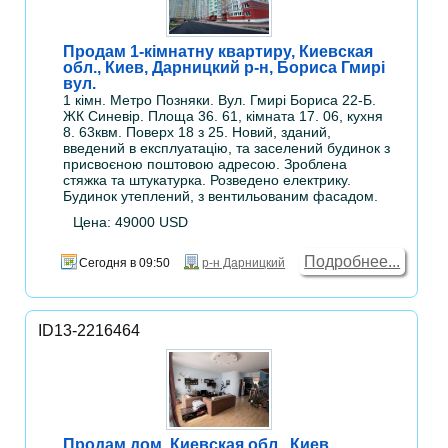
Продам 1-кімнатну квартиру, Киевская
обл., Киев, Дарницкий р-н, Бориса Гмирі
вул.
1 кімн. Метро Позняки. Вул. Гмирі Бориса 22-Б.
ЖК Синевір. Площа 36. 61, кімната 17. 06, кухня
8. 63квм. Поверх 18 з 25. Новий, зданий,
введений в експлуатацію, та заселений будинок з
присвоєною поштовою адресою. Зроблена
стяжка та штукатурка. Розведено електрику.
Будинок утеплений, з вентильованим фасадом.
Цена: 49000 USD
Подробнее...
Сегодня в 09:50
р-н Дарницкий
ID13-2216464
Продам дом, Киевская обл., Киев,