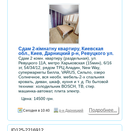
Сдам 2-кімнатну квартиру, Киевская
обл., Киев, Дарницкий р-н, Ревуцкого ул.
Сдам 2 комн. квартиру (раздельная), ул.
Ревуцкого 11А, метро Харьковская (15мин), 6/16
эт, 54/34/12, рядом ТРЦ Аладин, New Way,
супермаркеты Билла, VARUS, Сильпо, озеро
Солнечное, вся необх. мебель-2-х спальняя
кровать, диван, шкаф, кухня и т. д. По бытовой
технике: холодильник BOSCH, ТВ, стир.
машинка-автомат, плита электр.
Цена: 14500 грн.
Подробнее...
Сегодня в 10:40
р-н Дарницкий
ID125-2216912