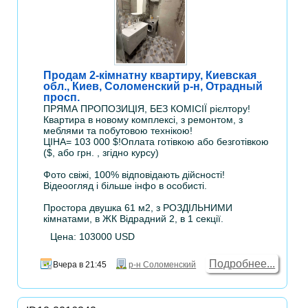
Продам 2-кімнатну квартиру, Киевская
обл., Киев, Соломенский р-н, Отрадный
просп.
ПРЯМА ПРОПОЗИЦІЯ, БЕЗ КОМІСІЇ рієлтору!
Квартира в новому комплексі, з ремонтом, з
меблями та побутовою технікою!
ЦІНА= 103 000 $!Оплата готівкою або безготівкою
($, або грн. , згідно курсу)
Фото свіжі, 100% відповідають дійсності!
Відеоогляд і більше інфо в особисті.
Простора двушка 61 м2, з РОЗДІЛЬНИМИ
кімнатами, в ЖК Відрадний 2, в 1 секції.
Цена: 103000 USD
Подробнее...
Вчера в 21:45
р-н Соломенский