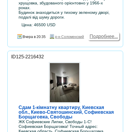
хрущовка, збудованого орієнтовно у 1966-х
роках.
Будинок знаходиться у тихому зеленому дворі,
подалі від шуму дороги.
Цена: 46500 USD
Подробнее...
Вчера в 20:35
р-н Соломенский
ID125-2216432
Сдам 1-кімнатну квартиру, Киевская
обл., Киево-Святошинский, Софиевская
Борщаговка, Свободы
ЖК Софиевские Липки, Свободы 1-С!
Софиевская Борщаговка! Точный адрес:
Киевская область, Софиевская Борщаговка,