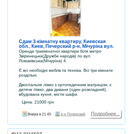
Сдам 3-кімнатну квартиру, Киевская
обл., Киев, Печерский р-н, Мічуріна вул.
Оренда трикімнатної квартири біля метро
Звіринецька(Дружби народів) по вул.
Ломаківська(Мічуріна) 4.
Є всі необхідні меблв та техніка. Всі три кімнати
роздільні.
Двоспальне ліжко з ортопедичним матрацом, є
дитяче ліжко, два дивани (один розкладний),
вбудована кухня, місткі шафи.
Цена: 21000 грн.
Подробнее...
Вчера в 21:45
р-н Печерский