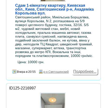
Сдам 1-кімнатну квартиру, Киевская
обл., Киев, Святошинский р-н, Академіка
Корольова вул.
Святошинський район, Микільська Борщагівка,
вулиця Корольова, N 2, розташована на 5/9
поверсі цегляного будинку, гостінка, 32/16. 5/5
м2, чудовий житловий стан, меблі, новий
холодильник, пральна машинка автомат, газова
плита, санвузол сумісний, напівсидяча ванна,
подвійний засклений балкон, не кутова, вікна у
двір, неподалік ТЦ Квадрат, швидкісний трамвай,
магазини, супермаркет, аптека, транспортна
розвязка до метро КПІ, Вокзальна та інші,
порядним та платіжоспроможним, 10000 грн/міс.
Цена: 10000 грн.
Подробнее...
Вчера в 20:55
р-н Святошинский
ID125-2216997