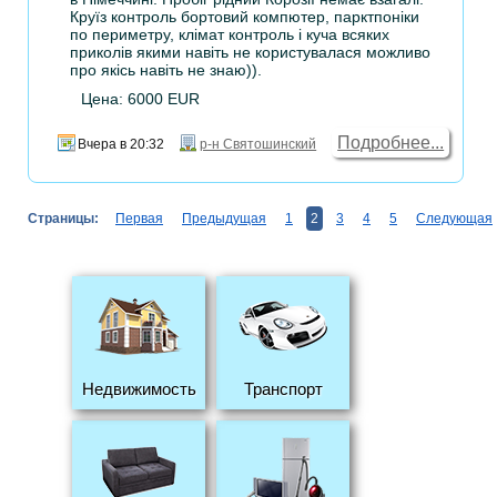
Круїз контроль бортовий компютер, парктпоніки
по периметру, клімат контроль і куча всяких
приколів якими навіть не користувалася можливо
про якісь навіть не знаю)).
Цена: 6000 EUR
Подробнее...
Вчера в 20:32
р-н Святошинский
Страницы:
Первая
Предыдущая
1
2
3
4
5
Следующая
Недвижимость
Транспорт