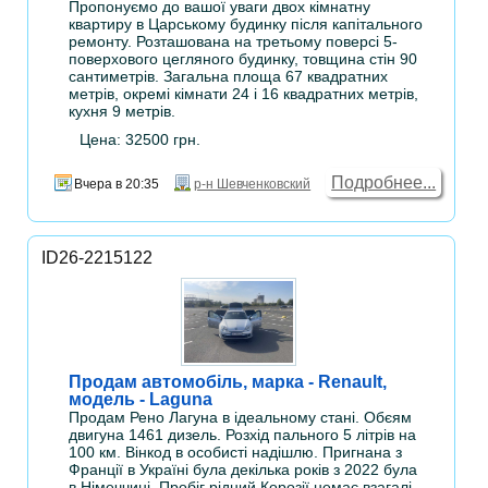
Пропонуємо до вашої уваги двох кімнатну
квартиру в Царському будинку після капітального
ремонту. Розташована на третьому поверсі 5-
поверхового цегляного будинку, товщина стін 90
сантиметрів. Загальна площа 67 квадратних
метрів, окремі кімнати 24 і 16 квадратних метрів,
кухня 9 метрів.
Цена: 32500 грн.
Подробнее...
Вчера в 20:35
р-н Шевченковский
ID26-2215122
Продам автомобіль, марка - Renault,
модель - Laguna
Продам Рено Лагуна в ідеальному стані. Обєям
двигуна 1461 дизель. Розхід пального 5 літрів на
100 км. Вінкод в особисті надішлю. Пригнана з
Франції в Україні була декілька років з 2022 була
в Німеччині. Пробіг рідний Корозії немає взагалі.