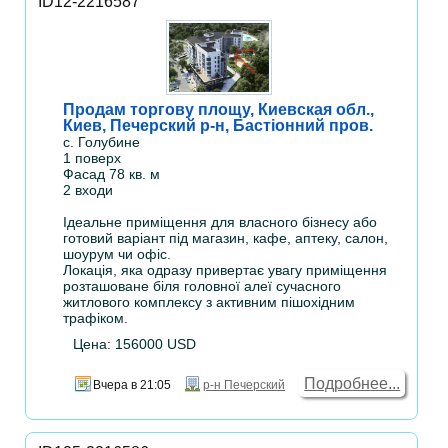
ID12-2216587
Продам торгову площу, Киевская обл.,
Киев, Печерский р-н, Бастіонний пров.
с. Голубине
1 поверх
Фасад 78 кв. м
2 входи
Ідеальне приміщення для власного бізнесу або
готовий варіант під магазин, кафе, аптеку, салон,
шоурум чи офіс.
Локація, яка одразу привертає увагу приміщення
розташоване біля головної алеї сучасного
житлового комплексу з активним пішохідним
трафіком.
Цена: 156000 USD
Подробнее...
Вчера в 21:05
р-н Печерский