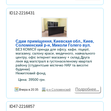
ID12-2216431
Сдам приміщення, Киевская обл., Киев,
Соломенский р-н, Миколи Голего вул.
БЕЗ КОМІСІЇ оренда для офісу, кафе, піцерії,
магазину, салону краси, медичного, навчального
центру, офіс інтернет магазину + склад Друга
лінія від магістралі в густонаселеному кварталі
району (студентське містечко НАУ та висотні
будинки)
Нежитловий фонд.
Цена: 39500 грн.
Подробнее...
Вчера в 20:35
р-н Соломенский
ID47-2216857