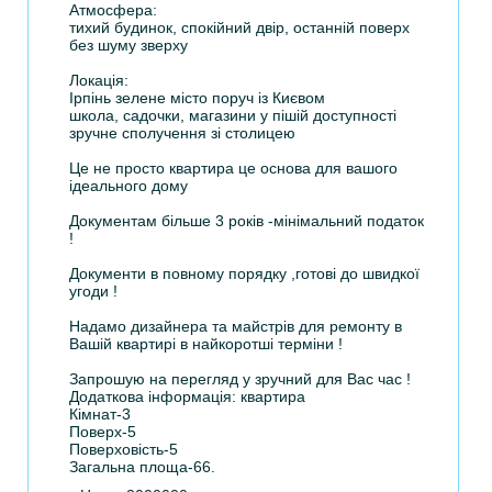
Атмосфера:
тихий будинок, спокійний двір, останній поверх
без шуму зверху
Локація:
Ірпінь зелене місто поруч із Києвом
школа, садочки, магазини у пішій доступності
зручне сполучення зі столицею
Це не просто квартира це основа для вашого
ідеального дому
Документам більше 3 років -мінімальний податок
!
Документи в повному порядку ,готові до швидкої
угоди !
Надамо дизайнера та майстрів для ремонту в
Вашій квартирі в найкоротші терміни !
Запрошую на перегляд у зручний для Вас час !
Додаткова інформація: квартира
Кімнат-3
Поверх-5
Поверховість-5
Загальна площа-66.