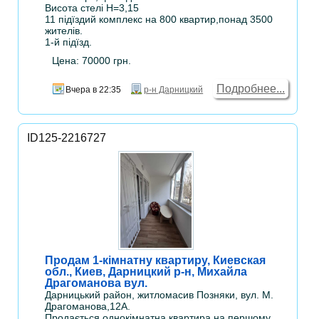
Висота стелі Н=3,15
11 підїздий комплекс на 800 квартир,понад 3500
жителів.
1-й підїзд.
Цена: 70000 грн.
Подробнее...
Вчера в 22:35
р-н Дарницкий
ID125-2216727
Продам 1-кімнатну квартиру, Киевская
обл., Киев, Дарницкий р-н, Михайла
Драгоманова вул.
Дарницький район, житломасив Позняки, вул. М.
Драгоманова,12А.
Продається однокімнатна квартира на першому