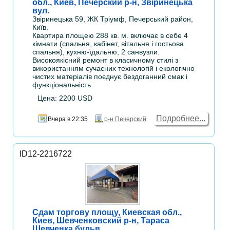
обл., Киев, Печерский р-н, Звіринецька
вул.
Звіринецька 59, ЖК Тріумф, Печерський район,
Київ.
Квартира площею 288 кв. м. включає в себе 4
кімнати (спальня, кабінет, вітальня і гостьова
спальня), кухню-їдальню, 2 санвузли.
Високоякісний ремонт в класичному стилі з
використанням сучасних технологій і екологічно
чистих матеріалів поєднує бездоганний смак і
функціональність.
Цена: 2200 USD
Подробнее...
Вчера в 22:35
р-н Печерский
ID12-2216722
Сдам торгову площу, Киевская обл.,
Киев, Шевченковский р-н, Тараса
Шевченка бульв.