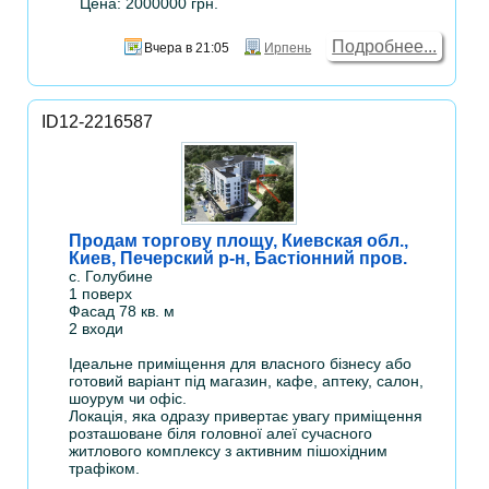
Цена: 2000000 грн.
Подробнее...
Вчера в 21:05
Ирпень
ID12-2216587
Продам торгову площу, Киевская обл.,
Киев, Печерский р-н, Бастіонний пров.
с. Голубине
1 поверх
Фасад 78 кв. м
2 входи
Ідеальне приміщення для власного бізнесу або
готовий варіант під магазин, кафе, аптеку, салон,
шоурум чи офіс.
Локація, яка одразу привертає увагу приміщення
розташоване біля головної алеї сучасного
житлового комплексу з активним пішохідним
трафіком.