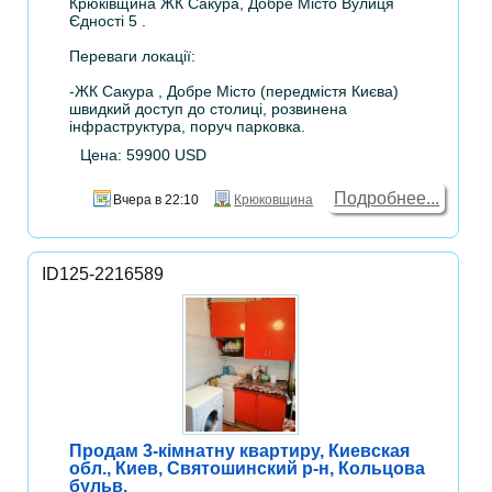
Крюківщина ЖК Сакура, Добре Місто Вулиця
Єдностi 5 .
Переваги локації:
-ЖК Сакура , Добре Місто (передмістя Києва)
швидкий доступ до столиці, розвинена
інфраструктура, поруч парковка.
Цена: 59900 USD
Подробнее...
Вчера в 22:10
Крюковщина
ID125-2216589
Продам 3-кімнатну квартиру, Киевская
обл., Киев, Святошинский р-н, Кольцова
бульв.