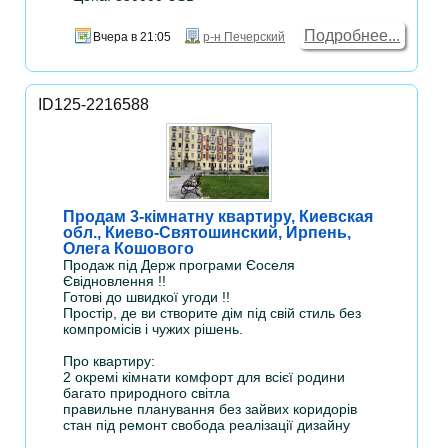
Подробнее...
Вчера в 21:05
р-н Печерский
ID125-2216588
Продам 3-кімнатну квартиру, Киевская
обл., Киево-Святошинский, Ирпень,
Олега Кошового
Продаж під Держ програми Єоселя
Євідновлення !!
Готові до швидкої угоди !!
Простір, де ви створите дім під свій стиль без
компромісів і чужих рішень.
Про квартиру:
2 окремі кімнати комфорт для всієї родини
багато природного світла
правильне планування без зайвих коридорів
стан під ремонт свобода реалізації дизайну