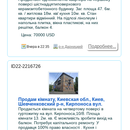
поверсі шістнадцятиповерхового
керамзитобетонного будинку. Заг. площа 47. 6м.
кв. / житлова 18м. кв/ кухня 10м. кв. Стан
квартири відмінний. На підлозі лінолеум і
напольна плитка, вікна пластикові, на них
решітки, балкон 4.
Цена: 70000 USD
Подробнее...
Вчера в 22:35
р-н Дарницкий
ID22-2216726
Продам кімнату, Киевская обл., Киев,
Шевченковский р-н, Кирпоноса вул.
Продається кімната на четвертому поверсі в
гуртожитку на вул. Кирпоноса,10/8. Площа
кімнати 13. 2м. кв. Є можливість зробити вихід на
балкон. Потребує капітального ремонту. У
продавця 100% право власності . Кухня і