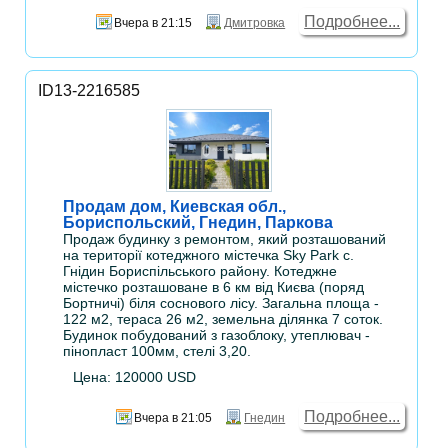
Подробнее...
Вчера в 21:15
Дмитровка
ID13-2216585
Продам дом, Киевская обл.,
Бориспольский, Гнедин, Паркова
Продаж будинку з ремонтом, який розташований
на території котеджного містечка Sky Park с.
Гнідин Бориспільського району. Котеджне
містечко розташоване в 6 км від Києва (поряд
Бортничі) біля соснового лісу. Загальна площа -
122 м2, тераса 26 м2, земельна ділянка 7 соток.
Будинок побудований з газоблоку, утеплювач -
пінопласт 100мм, стелі 3,20.
Цена: 120000 USD
Подробнее...
Вчера в 21:05
Гнедин