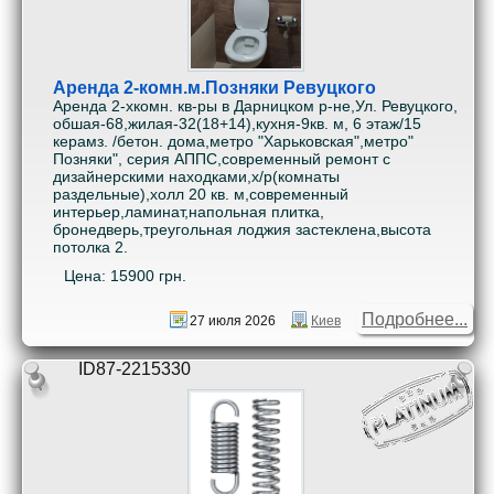
Аренда 2-комн.м.Позняки Ревуцкого
Аренда 2-хкомн. кв-ры в Дарницком р-не,Ул. Ревуцкого,
обшая-68,жилая-32(18+14),кухня-9кв. м, 6 этаж/15
керамз. /бетон. дома,метро "Харьковская",метро"
Позняки", серия АППС,современный ремонт с
дизайнерскими находками,х/р(комнаты
раздельные),холл 20 кв. м,современный
интерьер,ламинат,напольная плитка,
бронедверь,треугольная лоджия застеклена,высота
потолка 2.
Цена: 15900 грн.
Подробнее...
27 июля 2026
Киев
ID87-2215330