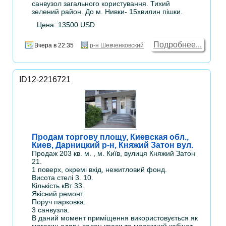
санвузол загального користування. Тихий
зелений район. До м. Нивки- 15хвилин пішки.
Цена: 13500 USD
Подробнее...
Вчера в 22:35
р-н Шевченковский
ID12-2216721
Продам торгову площу, Киевская обл.,
Киев, Дарницкий р-н, Княжий Затон вул.
Продаж 203 кв. м. , м. Київ, вулиця Княжий Затон
21.
1 поверх, окремі вхід, нежитловий фонд.
Висота стелі 3. 10.
Кількість кВт 33.
Якісний ремонт.
Поруч парковка.
3 санвузла.
В даний момент приміщення використовується як
магазин одягу, салон краси та масажний кабінет.