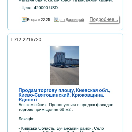
Цена: 420000 USD
Подробнее...
Вчера в 22:25
р-н Дарницкий
ID12-2216720
Продам торгову площу, Киевская обл.,
Киево-Святошинский, Крюковщина,
Єдностi
Без комісійних. Пропонується в продаж фасадне
торгове приміщення 69 м2 .
Локація:
- Киiвська Область. Бучанський район. Село