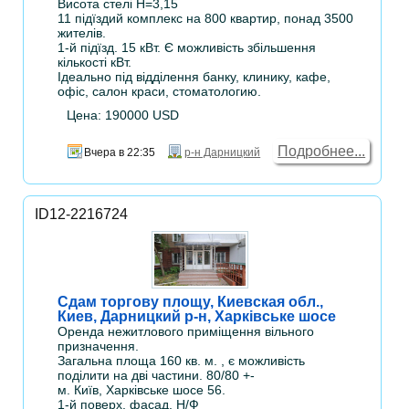
Висота стелі Н=3,15
11 підїздий комплекс на 800 квартир, понад 3500
жителів.
1-й підїзд. 15 кВт. Є можливість збільшення
кількості кВт.
Ідеально під відділення банку, клинику, кафе,
офіс, салон краси, стоматологию.
Цена: 190000 USD
Подробнее...
Вчера в 22:35
р-н Дарницкий
ID12-2216724
Сдам торгову площу, Киевская обл.,
Киев, Дарницкий р-н, Харківське шосе
Оренда нежитлового приміщення вільного
призначення.
Загальна площа 160 кв. м. , є можливість
поділити на дві частини. 80/80 +-
м. Київ, Харківське шосе 56.
1-й поверх, фасад. Н/Ф